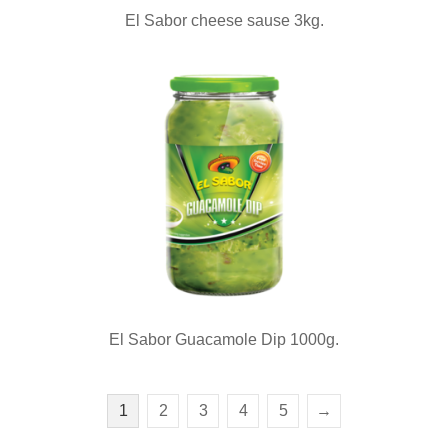
El Sabor cheese sause 3kg.
El Sabor Guacamole Dip 1000g.
1
2
3
4
5
→