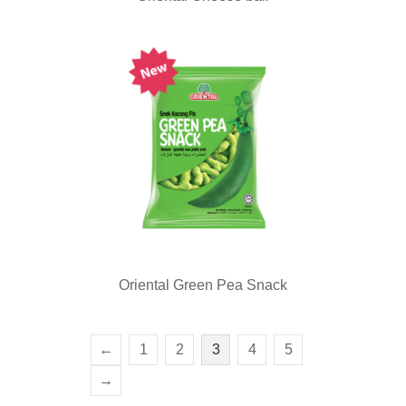
Oriental Green Pea Snack
←
1
2
3
4
5
→