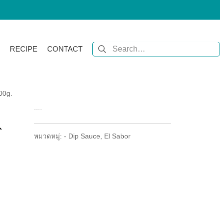
RECIPE
CONTACT
00g.
El Sabor Salsa Dip 1000g.
หมวดหมู่:
- Dip Sauce
,
El Sabor