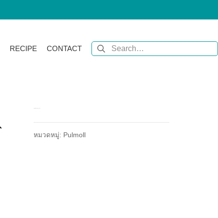
RECIPE
CONTACT
Pulmoll Cherry Candies
หมวดหมู่:
Pulmoll